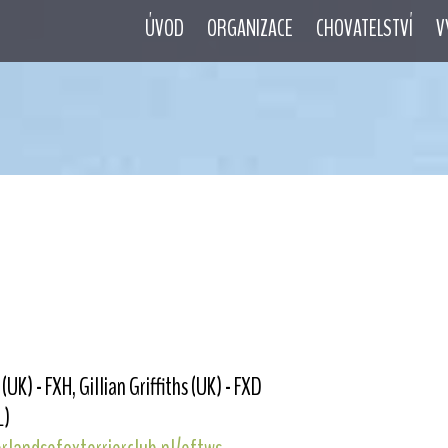
ÚVOD
ORGANIZACE
CHOVATELSTVÍ
V
K) - FXH, Gillian Griffiths (UK) - FXD
L)