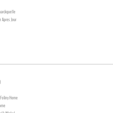
marckquelle
r Apres Jour
)
 Foliny Home
Home