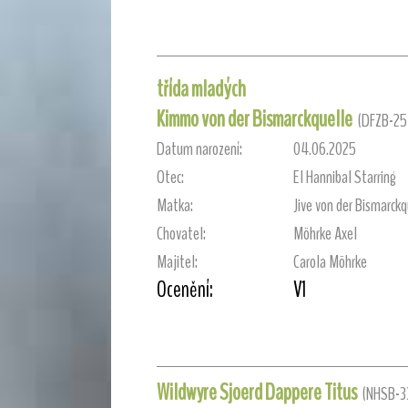
třída mladých
Kimmo von der Bismarckquelle
(DFZB-25
Datum narození:
04.06.2025
Otec:
El Hannibal Starring
Matka:
Jive von der Bismarckq
Chovatel:
Möhrke Axel
Majitel:
Carola Möhrke
Ocenění:
V1
Wildwyre Sjoerd Dappere Titus
(NHSB-3