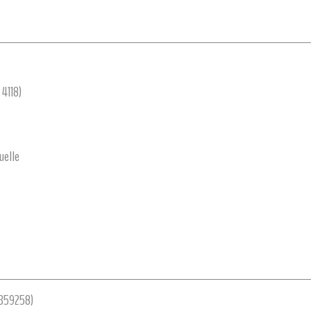
 4118)
uelle
359258)