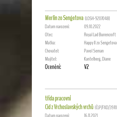
Merlin zo Sengetova
(LOSH-9207048)
Datum narození:
09.10.2022
Otec:
Royal Lad Burrencroft
Matka:
Happy II zo Sengetova
Chovatel:
Pavol Seman
Majitel:
Kantelberg, Diane
Ocenění:
V2
třída pracovní
Cid z Vrchoslavských vrchů
(ČLP/FXD/3970
Datum narození:
16.11.2021