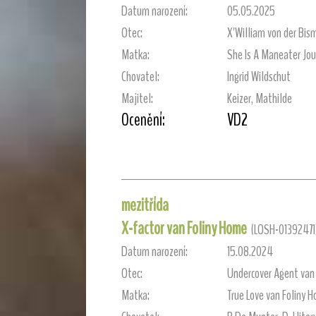
Datum narození:
05.05.2025
Otec:
X'William von der Bis
Matka:
She Is A Maneater Jou
Chovatel:
Ingrid Wildschut
Majitel:
Keizer, Mathilde
Ocenění:
VD2
mezitřída
X-factor van Foliny Home
(LOSH-01392471
Datum narození:
15.08.2024
Otec:
Undercover Agent van
Matka:
True Love van Foliny 