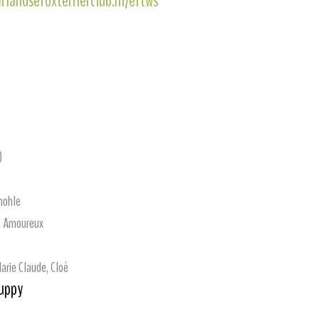
rlandsefoxterrierclub.nl/eftws
)
hohle
s Amoureux
arie Claude, Cloé
puppy