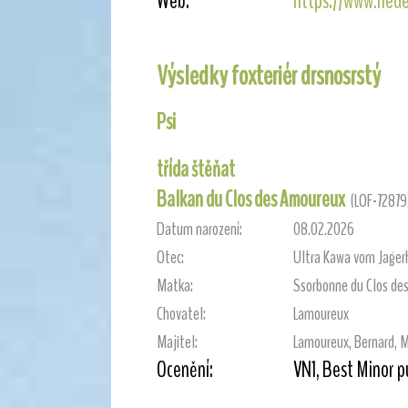
Web:
https://www.nede
Výsledky foxteriér drsnosrstý
Psi
třída štěňat
Balkan du Clos des Amoureux
(LOF-72879
Datum narození:
08.02.2026
Otec:
Ultra Kawa vom Jager
Matka:
Ssorbonne du Clos de
Chovatel:
Lamoureux
Majitel:
Lamoureux, Bernard, M
Ocenění:
VN1, Best Minor 