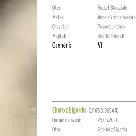
Otec:
Rocket Blackdale
Matka:
Anne z Vrchoslavských
Chovatel:
Posselt Jindřich
Majitel:
Jindřich Posselt
Ocenění:
V1
Chero z Elgardu
(ČLP/FXD/39544)
Datum narození:
25.05.2021
Otec:
Gabriel z Elgardu