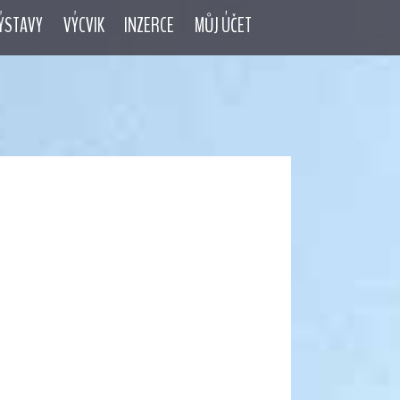
ÝSTAVY
VÝCVIK
INZERCE
MŮJ ÚČET