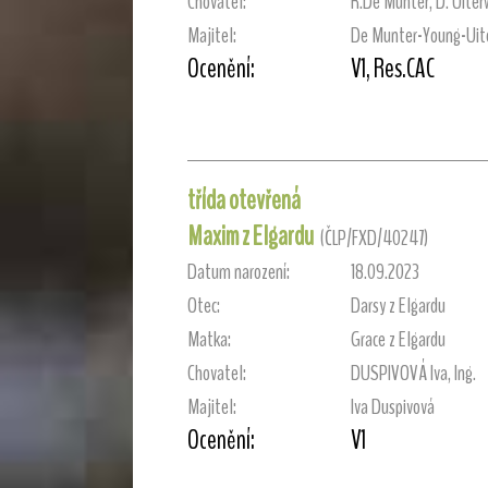
Chovatel:
R.De Munter, D. Uiter
Majitel:
De Munter-Young-Uite
Ocenění:
V1, Res.CAC
třída otevřená
Maxim z Elgardu
(ČLP/FXD/40247)
Datum narození:
18.09.2023
Otec:
Darsy z Elgardu
Matka:
Grace z Elgardu
Chovatel:
DUSPIVOVÁ Iva, Ing.
Majitel:
Iva Duspivová
Ocenění:
V1