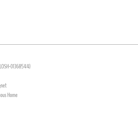
(LOSH-01368544)
gnet
tious Home