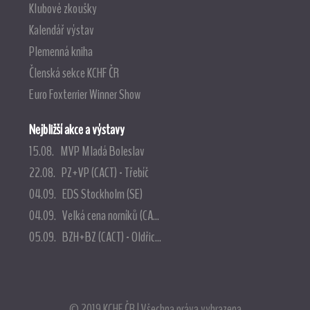
Klubové zkoušky
Kalendář výstav
Plemenná kniha
Členská sekce KCHF ČR
Euro Foxterrier Winner Show
Nejbližší akce a výstavy
15.08. MVP Mladá Boleslav
22.08. PZ+VP (CACT) - Třebíč
04.09. EDS Stockholm (SE)
04.09. Velká cena norníků (CA...
05.09. BZH+BZ (CACT) - Oldřic...
© 2019 KCHF ČR | Všechna práva vyhrazena