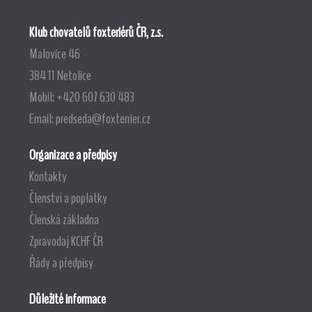
Klub chovatelů foxteriérů ČR, z.s.
Malovice 46
384 11 Netolice
Mobil: +420 607 630 483
Email:
predseda@foxterrier.cz
Organizace a předpisy
Kontakty
Členství a poplatky
Členská základna
Zpravodaj KCHF ČR
Řády a předpisy
Důležité informace