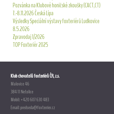
Pozvánka na Klubové honičské zkoušky (CACT,CT)
7.-8.11.2026 Česká Lípa
Výsledky Speciální výstavy foxteriérů Ludkovice
8.5.2026
Zpravodaj 1/2026
TOP Foxteriér 2025
Klub chovatelů foxteriérů ČR, z.s.
Malovice 46
384 11 Netolice
Mobil: +420 607 630 483
Email:
predseda@foxterrier.cz