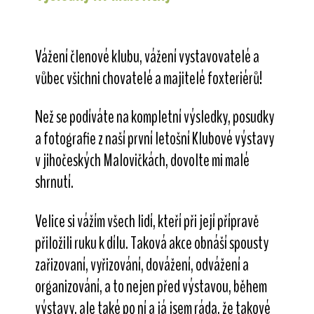
Vážení členové klubu, vážení vystavovatelé a
vůbec všichni chovatelé a majitelé foxteriérů!
Než se podíváte na kompletní výsledky, posudky
a fotografie z naší první letošní Klubové výstavy
v jihočeských Malovičkách, dovolte mi malé
shrnutí.
Velice si vážím všech lidí, kteří při její přípravě
přiložili ruku k dílu. Taková akce obnáší spousty
zařizovaní, vyřizování, dovážení, odvážení a
organizování, a to nejen před výstavou, během
výstavy, ale také po ní a já jsem ráda, že takové