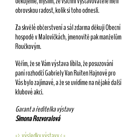
děkujeme, myslím, že všichni vystavovatelé měli
obrovskou radost, kolik si toho odnesli.
Za skvělé občerstvení a sál zdarma děkuji Obecní
hospodě v Malovičkách, jmenovitě pak manželům
Roučkovým.
Věřím, že se Vám výstava líbila, že posuzování
paní rozhodčí Gabriely Van Ruiten Hajnové pro
Vás bylo zajímavé, a že se uvidíme na nějaké další
klubové akci.
Garant a ředitelka výstavy
Simona Rozvoralová
=> výsledky výstavy <=