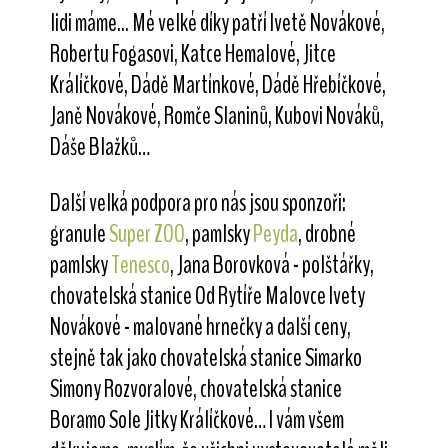
lidi máme... Mé velké díky patří Ivetě Novákové,
Robertu Fogasovi, Katce Hemalové, Jitce
Králíčkové, Dádě Martínkové, Dádě Hřebíčkové,
Janě Novákové, Romče Slaninů, Kubovi Nováků,
Dáše Blažků…
Další velká podpora pro nás jsou sponzoři:
granule
Super ZOO
, pamlsky
Peyda
, drobné
pamlsky
Tenesco
, Jana Borovková - polštářky,
chovatelská stanice Od Rytíře Malovce Ivety
Novákové - malované hrnečky a další ceny,
stejně tak jako chovatelská stanice Simarko
Simony Rozvoralové, chovatelská stanice
Boramo Sole Jitky Králíčkové… I vám všem