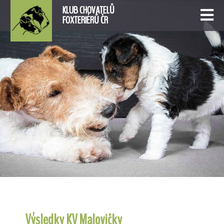
KLUB CHOVATELŮ
FOXTERIÉRŮ ČR
Výsledky KV Malovičky