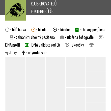
KLUB CHOVATELŮ
FOXTERIÉRŮ ČR
- bílá barva
- bicolor
- tricolor
- chovný pes/fena
- zahraniční chovný pes/fena
- uložena fotografie
-
DNA profil
- DNA validace rodičů
- zkoušky
-
výstavy
- uhynulé zvíře